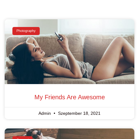
Photography
My Friends Are Awesome
Admin
Szeptember 18, 2021