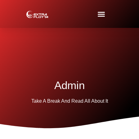
Admin
Take A Break And Read All About It