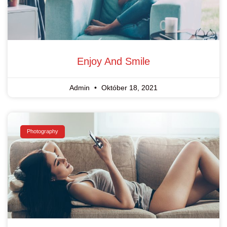
Enjoy And Smile
Admin
Október 18, 2021
Photography