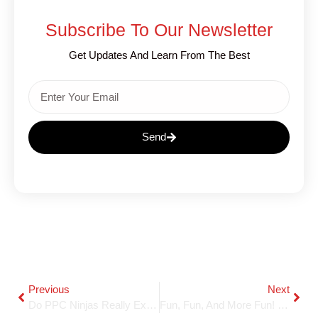
Subscribe To Our Newsletter
Get Updates And Learn From The Best
Send
Previous
Next
Do PPC Ninjas Really Exist Or Not?
Fun, Fun, And More Fun! Come Work @ Beyond