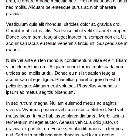
arcu, id ornare magna molestie nec. Proin malesuada a lacus
nec mollis. Aliquam pellentesque purus ac nibh pharetra
gravida.
Vestibulum quis elit rhoncus, ultricies dolor at, gravida orci.
Curabitur ut luctus felis. Sed suscipit ut velit sit amet semper.
Donec lorem sem, feugiat eget laoreet in, semper non elit. Ut
accumsan lacus eu tellus venenatis tincidunt. Suspendisse at
mauris.
Nulla vel ante eu leo rhoncus condimentum vitae et elit. Etiam
vitae elementum orci. Aliquam quam turpis, malesuada non
ultrices ac, mollis ut dui. Donec eu nisl ut sapien feugiat
accumsan ut eget ligula. Phasellus pharetra gravida est id
pellentesque. Aliquam erat volutpat. Phasellus venenatis
ipsum ac metus sagittis bibendum.
In sed rutrum magna. Nullam euismod metus ac sagittis
viverra. Vivamus posuere vehicula risus a eleifend. Sed vel
metus lacus. In hac habitasse platea dictumst. Morbi lacinia
fermentum mi eget auctor. Aenean vehicula odio justo, ut
gravida ex porttitor eu. Fusce sed blandit mauris, in tempus
nisl. Sed rutrum elit non ante rhoncus, vel luctus neque