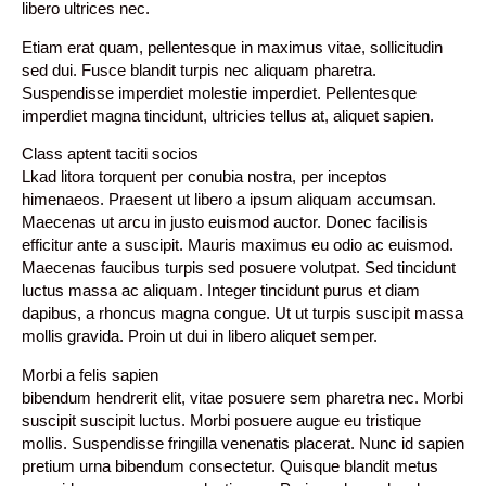
libero ultrices nec.
Etiam erat quam, pellentesque in maximus vitae, sollicitudin
sed dui. Fusce blandit turpis nec aliquam pharetra.
Suspendisse imperdiet molestie imperdiet. Pellentesque
imperdiet magna tincidunt, ultricies tellus at, aliquet sapien.
Class aptent taciti socios
Lkad litora torquent per conubia nostra, per inceptos
himenaeos. Praesent ut libero a ipsum aliquam accumsan.
Maecenas ut arcu in justo euismod auctor. Donec facilisis
efficitur ante a suscipit. Mauris maximus eu odio ac euismod.
Maecenas faucibus turpis sed posuere volutpat. Sed tincidunt
luctus massa ac aliquam. Integer tincidunt purus et diam
dapibus, a rhoncus magna congue. Ut ut turpis suscipit massa
mollis gravida. Proin ut dui in libero aliquet semper.
Morbi a felis sapien
bibendum hendrerit elit, vitae posuere sem pharetra nec. Morbi
suscipit suscipit luctus. Morbi posuere augue eu tristique
mollis. Suspendisse fringilla venenatis placerat. Nunc id sapien
pretium urna bibendum consectetur. Quisque blandit metus